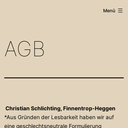
Zum
Menü
Inhalt
springen
Christian
Schlichting
AGB
-
Dozent
Christian Schlichting, Finnentrop-Heggen
*Aus Gründen der Lesbarkeit haben wir auf
eine geschlechtsneutrale Formulierung